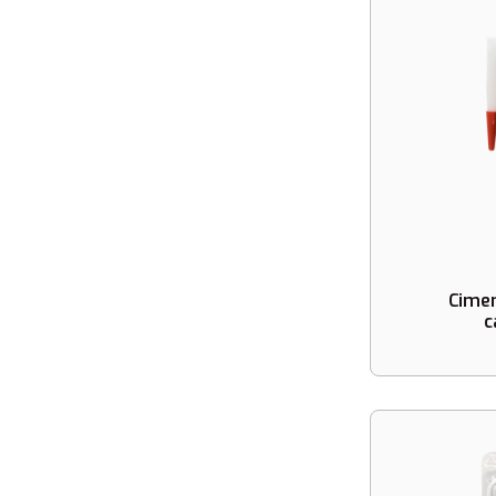
Cimen
c