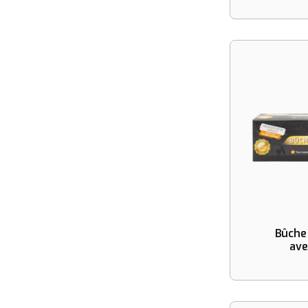
Bûche
ave