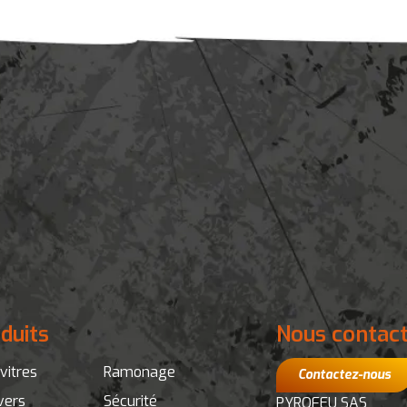
duits
Nous contac
vitres
Ramonage
Contactez-nous
vers
Sécurité
PYROFEU SAS