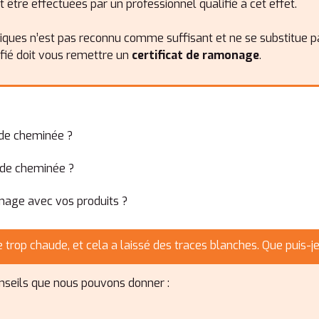
tre effectuées par un professionnel qualifié à cet effet.
ques n’est pas reconnu comme suffisant et ne se substitue pa
fié doit vous remettre un
certificat de ramonage
.
 de cheminée ?
 de cheminée ?
nage avec vos produits ?
re trop chaude, et cela a laissé des traces blanches. Que puis-je
conseils que nous pouvons donner :