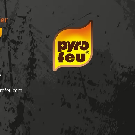
ter
7
rofeu.com