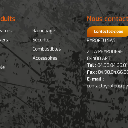
duits
Nous contac
vitres
Ramonage
Contactez-nous
vers
Sécurité
PYROFEU SAS
Combustibles
ZI LA PEYROLIERE
s
Accessoires
84400 APT
Tel :
04.90.04.66.01
le
Fax
: 04.90.04.66.0
E-mail :
contactpyrofeu@py