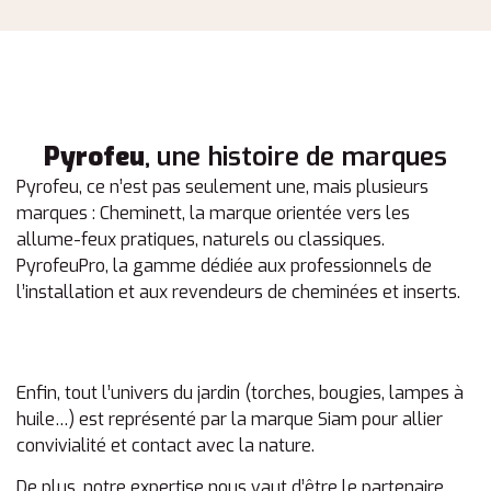
ROUTE DE GRENOBLE
38430 ST JEAN DE MOIRANS
France
ENTREPOT DU BRICOLAGE
Pyrofeu
, une histoire de marques
2 RUE RAYMOND PITET
Pyrofeu, ce n’est pas seulement une, mais plusieurs
38030 GRENOBLE CEDEX 2
marques : Cheminett, la marque orientée vers les
France
allume-feux pratiques, naturels ou classiques.
PyrofeuPro, la gamme dédiée aux professionnels de
l’installation et aux revendeurs de cheminées et inserts.
ENTREPOT DU BRICOLAGE
ZAC PORTES DU GRESIVADAN
38400 ST MARTIN D'HERES
France
Enfin, tout l’univers du jardin (torches, bougies, lampes à
huile…) est représenté par la marque Siam pour allier
convivialité et contact avec la nature.
CASTORAMA
32 RUE DE CHAMP ROMAN
De plus, notre expertise nous vaut d’être le partenaire