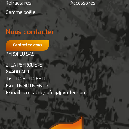
Réfractaires
Accessoires
BRICORAMA
Gamme poêle
67 RUE DE LA REPUBLIQUE
38490 LES ABRETS
France
Nous contacter
Contactez-nous
BRICOMARCHE
CC PETITS CHAMPS
PYROFEU SAS
26120 MONTELIER
ZI LA PEYROLIERE
France
84400 APT
Tel :
04.90.04.66.01
Fax
: 04.90.04.66.07
BOITE A OUTILS
E-mail :
contactpyrofeu@pyrofeu.com
R.N. 6 - LA BARRONIE
73330 LE PONT DE BEAUVOISIN
France
WELDOM