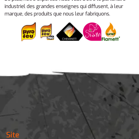
38400 ST MARTIN D HERES
industriel des grandes enseignes qui diffusent, à leur
France
marque, des produits que nous leur fabriquons.
BRICORAMA
C.C CARREFOUR
38500 VOIRON
France
BRICOMARCHE
PARC SAINT PAUL
26750 SAINT PAUL LES ROMANS
France
MR BRICOLAGE
AV.JULES FERRY-L.DIT PETIT PLAN
38380 ST LAURENT DU PONT
Site
France