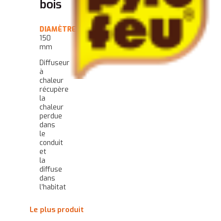
bois
DIAMÈTRE
:
150
mm
Diffuseur
à
chaleur
récupère
la
chaleur
perdue
dans
le
conduit
et
la
diffuse
dans
l’habitat
Le plus produit