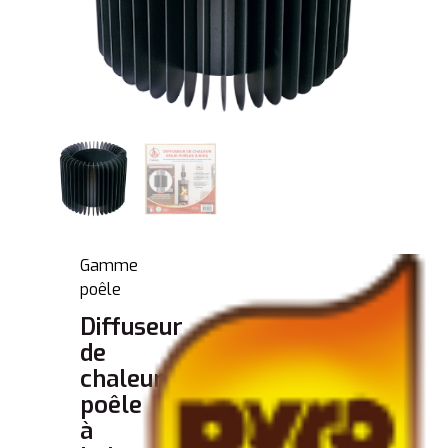
Gamme
poêle
Diffuseur
de
chaleur
poêle
à