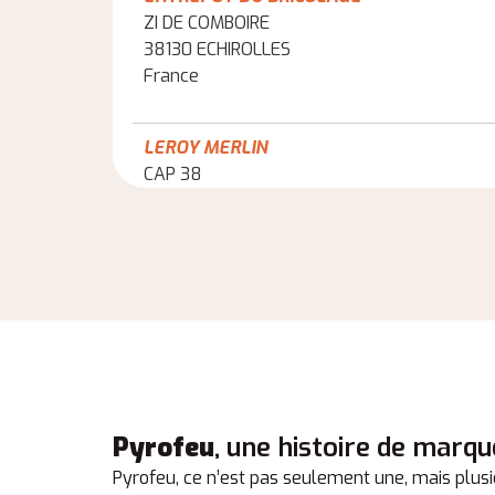
ZI DE COMBOIRE
38130 ECHIROLLES
France
LEROY MERLIN
CAP 38
38523 ST EGREVE
France
ENTREPOT DU BRICOLAGE
ROUTE DE GRENOBLE
38430 ST JEAN DE MOIRANS
France
Pyrofeu
, une histoire de marqu
ENTREPOT DU BRICOLAGE
2 RUE RAYMOND PITET
Pyrofeu, ce n’est pas seulement une, mais plusi