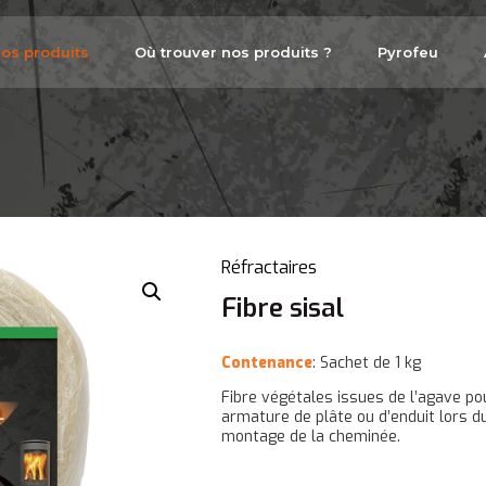
os produits
Où trouver nos produits ?
Pyrofeu
Réfractaires
Fibre sisal
Contenance
: Sachet de 1 kg
Fibre végétales issues de l’agave po
armature de plâte ou d’enduit lors d
montage de la cheminée.