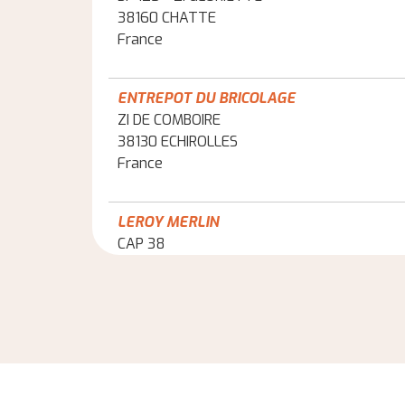
38160 CHATTE
France
ENTREPOT DU BRICOLAGE
ZI DE COMBOIRE
38130 ECHIROLLES
France
LEROY MERLIN
CAP 38
38523 ST EGREVE
France
ENTREPOT DU BRICOLAGE
ROUTE DE GRENOBLE
38430 ST JEAN DE MOIRANS