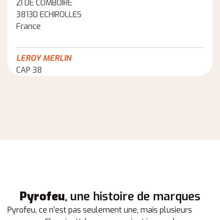
ZI DE COMBOIRE
38130 ECHIROLLES
France
LEROY MERLIN
CAP 38
38523 ST EGREVE
France
ENTREPOT DU BRICOLAGE
ROUTE DE GRENOBLE
38430 ST JEAN DE MOIRANS
France
ENTREPOT DU BRICOLAGE
Pyrofeu
, une histoire de marques
2 RUE RAYMOND PITET
Pyrofeu, ce n’est pas seulement une, mais plusieurs
38030 GRENOBLE CEDEX 2