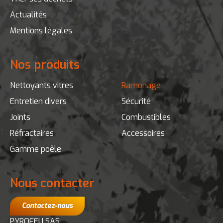
LES BRICONAUTES
Actualités
C.CIAL POLE SUD
26260 ST DONAT
Mentions légales
France
Nos produits
WELDOM
SAS PRIMAWEL
Nettoyants vitres
Ramonage
26210 ST SORLIN EN VALLOIRE
Entretien divers
Sécurité
France
Joints
Combustibles
Réfractaires
Accessoires
BRICORAMA
Gamme poêle
67 RUE DE LA REPUBLIQUE
38490 LES ABRETS
France
Nous contacter
Contactez-nous
BRICOMARCHE
CC PETITS CHAMPS
PYROFEU SAS