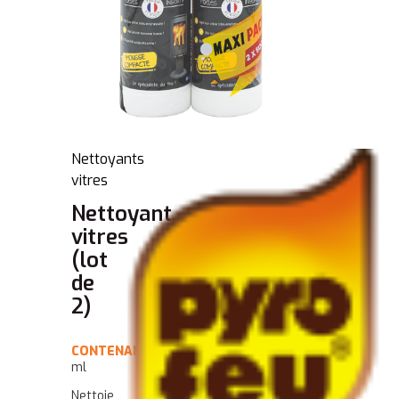
Nettoyants
vitres
Nettoyant
vitres
(lot
de
2)
CONTENANCE
: 500
ml
Nettoie