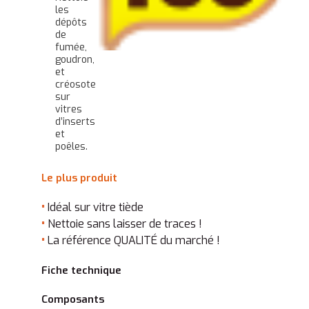
les
dépôts
de
fumée,
goudron,
et
créosote
sur
vitres
d’inserts
et
poêles.
Le plus produit
•
Idéal sur vitre tiède
•
Nettoie sans laisser de traces !
•
La référence QUALITÉ du marché !
Fiche technique
Composants