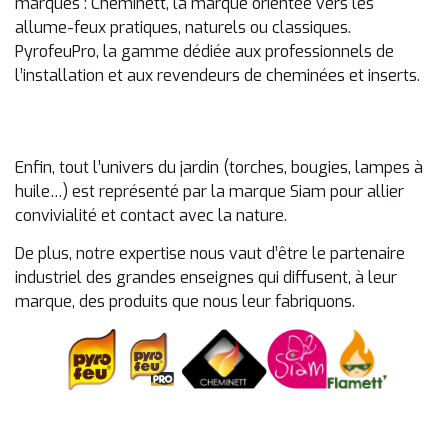
marques : Cheminett, la marque orientée vers les
France
allume-feux pratiques, naturels ou classiques.
PyrofeuPro, la gamme dédiée aux professionnels de
l’installation et aux revendeurs de cheminées et inserts.
ENTREPOT DU BRICOLAGE
ZAC PORTES DU GRESIVADAN
38400 ST MARTIN D'HERES
France
Enfin, tout l’univers du jardin (torches, bougies, lampes à
huile…) est représenté par la marque Siam pour allier
convivialité et contact avec la nature.
CASTORAMA
32 RUE DE CHAMP ROMAN
De plus, notre expertise nous vaut d’être le partenaire
38400 ST MARTIN D HERES
industriel des grandes enseignes qui diffusent, à leur
France
marque, des produits que nous leur fabriquons.
BRICORAMA
C.C CARREFOUR
38500 VOIRON
France